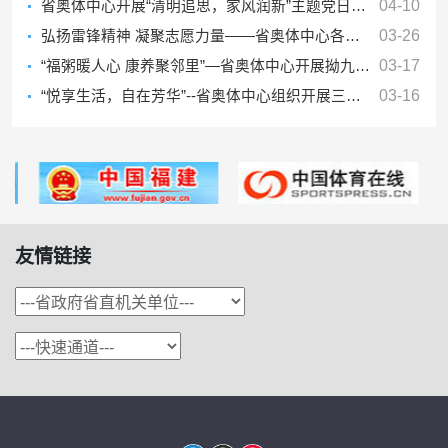
04-10
省奥体中心开展“清明追思，家风润新”主题党日活动
03-26
弘扬雷锋精神 凝聚志愿力量——省奥体中心各党支部深入开展学雷锋志愿服务活动
03-17
“福粥暖人心 康养聚邻里”—省奥体中心开展拗九节志愿服务活动
03-16
“悦享生活，自在芳华”--省奥体中心组织开展三八妇女节主题活动
友情链接