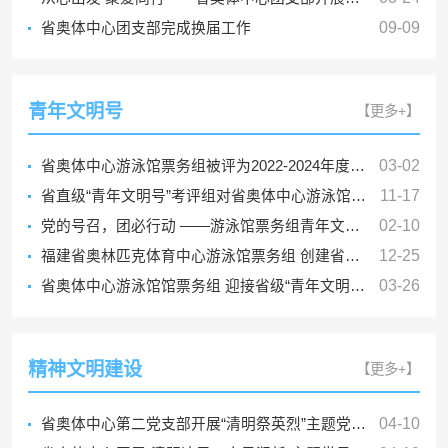
09-09
省奥体中心团支部完成换届工作
青年文明号
【更多+】
03-02
省奥体中心游泳馆票务组被评为2022-2024年度省直级“青年文明号”
11-17
省直级“青年文明号”考评组对省奥体中心游泳馆票务组考核验收
02-10
党的号召，团必行动 ——游泳馆票务组青年文明号在行动
12-25
福建省奥林匹克体育中心游泳馆票务组 创建省级“青年文明号”介绍
03-26
省奥体中心游泳馆馆票务组 迎接省级“青年文明号”考核检查
精神文明建设
【更多+】
04-10
省奥体中心第二党支部开展“清明祭英烈”主题党日活动