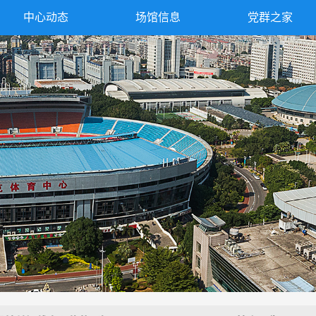
中心动态
场馆信息
党群之家