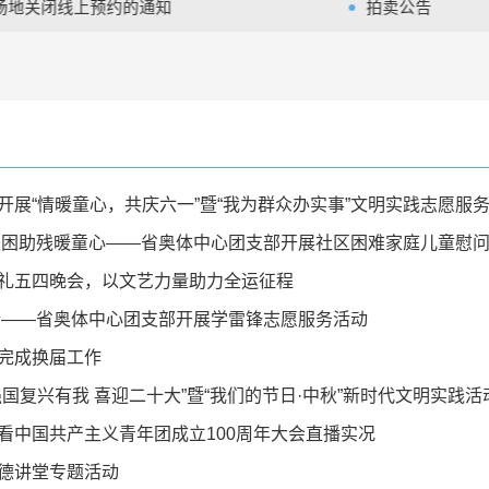
号场地关闭线上预约的通知
拍卖公告
开展“情暖童心，共庆六一”暨“我为群众办实事”文明实践志愿服
扶困助残暖童心——省奥体中心团支部开展社区困难家庭儿童慰
礼五四晚会，以文艺力量助力全运征程
行——省奥体中心团支部开展学雷锋志愿服务活动
完成换届工作
国复兴有我 喜迎二十大”暨“我们的节日·中秋”新时代文明实践活
看中国共产主义青年团成立100周年大会直播实况
德讲堂专题活动