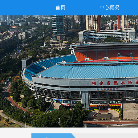
首页
中心概况