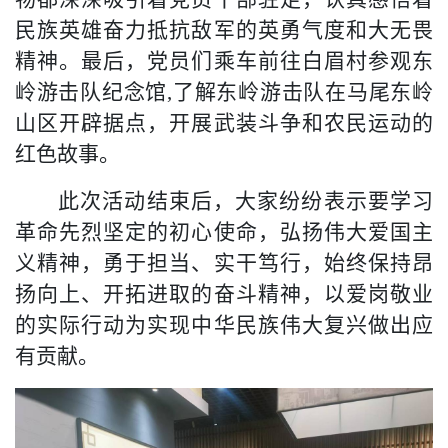
民族英雄奋力抵抗敌军的英勇气度和大无畏
精神。最后，党员们乘车前往白眉村参观东
岭游击队纪念馆,了解东岭游击队在马尾东岭
山区开辟据点，开展武装斗争和农民运动的
红色故事。
此次活动结束后，大家纷纷表示要学习
革命先烈坚定的初心使命，弘扬伟大爱国主
义精神，勇于担当、实干笃行，始终保持昂
扬向上、开拓进取的奋斗精神，以爱岗敬业
的实际行动为实现中华民族伟大复兴做出应
有贡献。